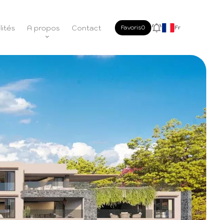
lités
A propos
Contact
Favoris
0
Fr