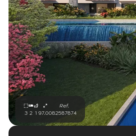
Ref.
3
2
1
97.00
82587874