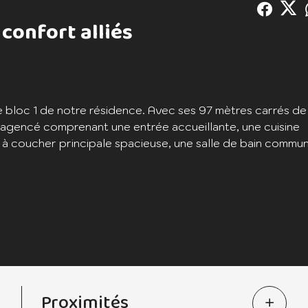
 confort alliés
e bloc 1 de notre résidence. Avec ses 97 mètres carrés de
 agencé comprenant une entrée accueillante, une cuisine
coucher principale spacieuse, une salle de bain commune, 
ez vous détendre en admirant la vue panoramique. Le méla
nd dans cet appartement exceptionnel.
Proximités