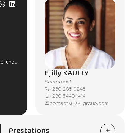
une
nge
Ejilly KAULLY
Secrétariat
+230 268 0248
+230 5449 1414
contact@jlsk-group.com
Prestations