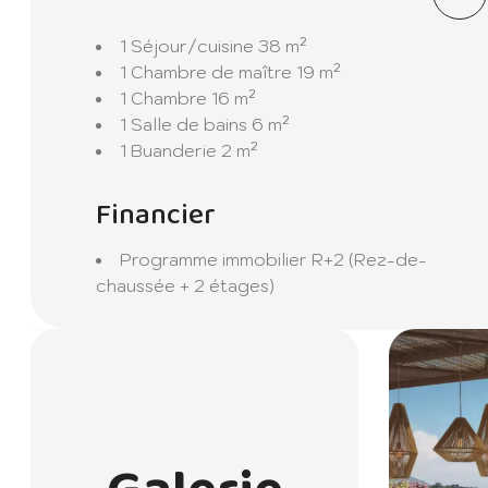
1 Séjour/cuisine
38 m²
1 Chambre de maître
19 m²
1 Chambre
16 m²
1 Salle de bains
6 m²
1 Buanderie
2 m²
Financier
Programme immobilier
R+2 (Rez-de-
chaussée + 2 étages)