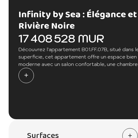
Infinity by Sea : Élégance et
Rivière Noire
17 408 528 MUR
Découvrez l'appartement B01.FF.07B, situé dans l
superficie, cet appartement offre un espace bien
moderne avec un salon confortable, une chambre à 
baundrie pratique et une terrasse où vous pourr
parfait de charme et de fonctionnalité vous atte
Surfaces