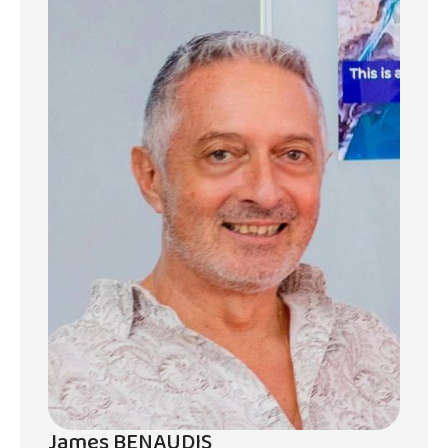
salle de bain. Une salle de bain et toilettes
communes sont également disponibles. Le
grand séjour, avec salon, salle à manger et
cuisine, est agrémenté de belles baies
vitrées, créant une harmonie parfaite entre
l'intérieur et l'extérieur. Nous avons aussi 2
belle Terrasses.
Un parking résident et visiteur est à
disposition. Les résidents ont également
accès à une belle piscine commune.
Ces appartements offrent un cadre de vie
idéal alliant confort, modernité et tranquillité.
Ne manquez pas cette opportunité unique
de vivre dans un environnement
exceptionnel à Grand Baie.
James BENAUDIS
Pour plus d'informations ou pour organiser