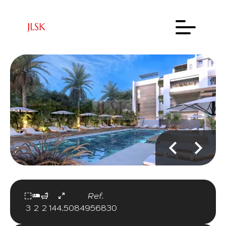
Ref.
3
2
2
144.50
84956830