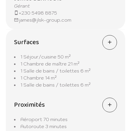
une visite, contactez-nous dès maintenant.
Gérant
+230 5498 8875
(Lots disponibles: A5, A6, C5, C6, C9, C10 au
james@jlsk-group.com
premier étages et A10 au deuxième étages.)
Surfaces
1 Séjour/cuisine
50 m²
1 Chambre de maître
21 m²
1 Salle de bains / toilettes
6 m²
1 Chambre
14 m²
1 Salle de bains / toilettes
6 m²
Proximités
Aéroport
70 minutes
Autoroute
3 minutes