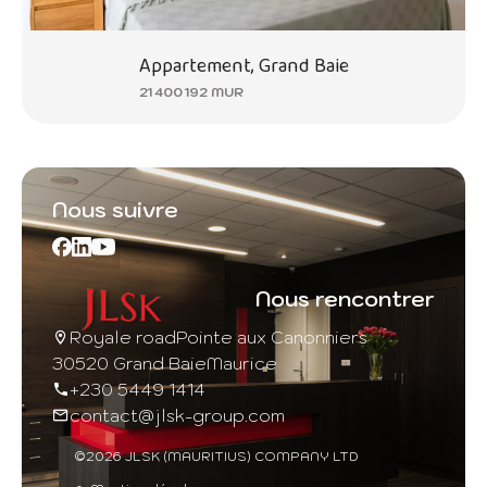
Appartement, Grand Baie
21 400 192 MUR
Nous suivre
Nous rencontrer
Royale road
Pointe aux Canonniers
30520 Grand Baie
Maurice
+230 5449 1414
contact@jlsk-group.com
©2026 JLSK (MAURITIUS) COMPANY LTD