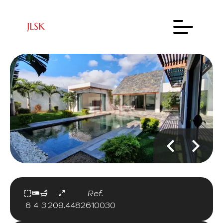
Ref.
6
4
3
209.44
82610030