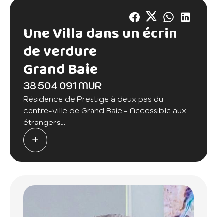
Une Villa dans un écrin
de verdure
Grand Baie
38 504 091 MUR
Résidence de Prestige à deux pas du
centre-ville de Grand Baie - Accessible aux
étrangers
Découvrez une occasion unique de vivre
dans une villa de standing, idéalement située
à quelques pas du centre-ville animé de
Grand Baie.
Cette superbe résidence offre un cadre de
vie luxueux, alliant confort, sécurité et