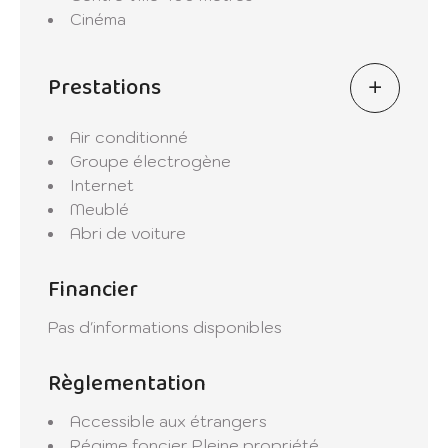
Contactez-nous dès maintenant pour
Cinéma
planifier une visite et découvrir par vous-
même tout ce que cette résidence exclusive
Prestations
a à offrir.
Air conditionné
Groupe électrogène
Internet
Meublé
Abri de voiture
Financier
Pas d'informations disponibles
Règlementation
Accessible aux étrangers
Régime foncier
Pleine propriété