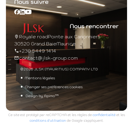
Nous suivre
Nous rencontrer
Royale road
Pointe aux Canonniers
30520 Grand Baie
Maurice
+230 5449 1414
contact@jlsk-group.com
©2026 JLSK (MAURITIUS) COMPANY LTD
Mentions légales
Changer ses préférences cookies
Design by
Apimo™
Ce site est protégé par reCAPTCHA et les règles de
confidentialité
et les
conditions d'utilisation
de Google s'appliquent.