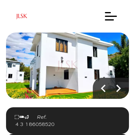
Ref.
4
3
1
86058520