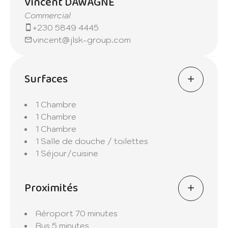
Vincent DAWAGNE
Commercial
+230 5849 4445
vincent@jlsk-group.com
Surfaces
1 Chambre
1 Chambre
1 Chambre
1 Salle de douche / toilettes
1 Séjour/cuisine
Proximités
Aéroport
70 minutes
Bus
5 minutes