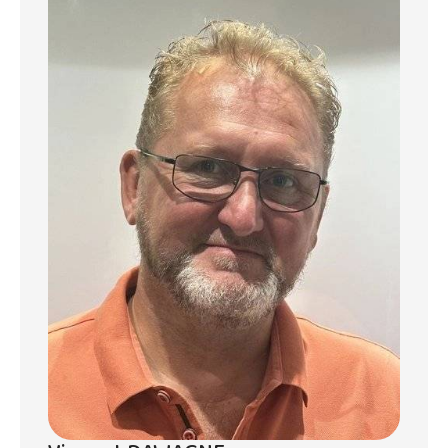
Le design moderne et le mobilier raffiné
ajoutent une touche de luxe à cette
propriété. Profitez d'une connexion internet
haut débit grâce à la fibre optique installée.
La sécurité n’est pas en reste avec des
barreaux aux fenêtres et un portail
électrique qui assure une tranquillité d'esprit
totale.
L'extérieur n'est pas en reste avec un
éclairage extérieur bien pensé et un jardin
clôturé parfait pour des soirées en plein air.
Ne manquez pas l'opportunité de vivre dans
ce cadre exceptionnel offrant confort et
sécurité à Grand Baie.