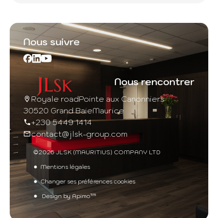
Nous suivre
Nous rencontrer
Royale road
Pointe aux Canonniers
30520 Grand Baie
Maurice
+230 5449 1414
contact@jlsk-group.com
©2026 JLSK (MAURITIUS) COMPANY LTD
Mentions légales
Changer ses préférences cookies
Design by
Apimo™