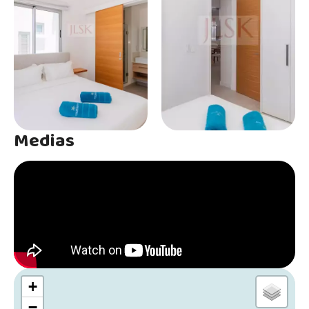
Medias
+
−