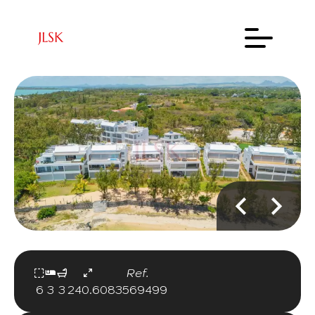
Ref.
6
3
3
240.60
83569499