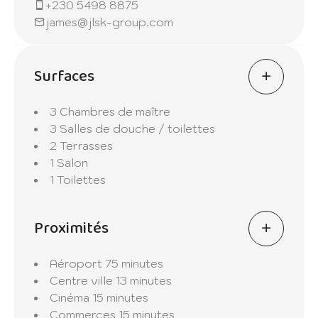
exclusif
+230 5498 8875
- La promesse d'un lifestyle insulaire haut de
james@jlsk-group.com
gamme
Contactez-nous dès maintenant pour
Surfaces
découvrir ce bijou de l'île Maurice. Que ce
soit pour une location saisonnière ou pour
3 Chambres de maître
l'acquérir, ce penthouse est une opportunité
3 Salles de douche / toilettes
à ne pas manquer.
2 Terrasses
1 Salon
1 Toilettes
Proximités
Aéroport
75 minutes
Centre ville
13 minutes
Cinéma
15 minutes
Commerces
15 minutes