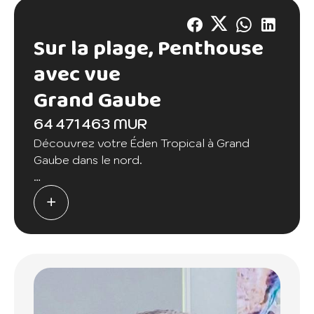
Sur la plage, Penthouse
avec vue
Grand Gaube
64 471 463 MUR
Découvrez votre Éden Tropical à Grand
Gaube dans le nord.
Vous recherchez une évasion de luxe ou un
investissement paradisiaque? Ne cherchez
pas plus loin!
Caractéristiques Exceptionnelles:
- Penthouse Magnifique avec 3 chambres en
suite
- Cuisine Haut de Gamme équipée pour les