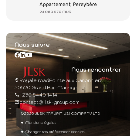
Appartement, Pereybère
24 060 970 MUR
Nous suivre
Nous rencontrer
Royale road
Pointe aux Canonniers
30520 Grand Baie
Maurice
+230 5449 1414
contact@jlsk-group.com
©2026 JLSK (MAURITIUS) COMPANY LTD
Mentions légales
Changer ses préférences cookies