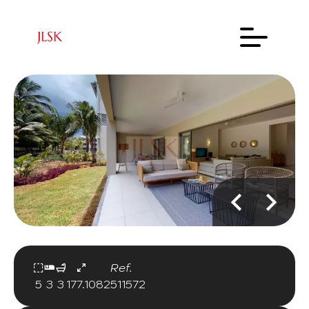
Ref.
5
3
3
177.10
82511572