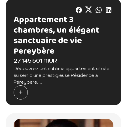
Appartement 3
chambres, un élégant
sanctuaire de vie
Pereybère
27 145 501 MUR
Découvrez cet sublime appartement située
au sein d'une prestigieuse Résidence a
Péreybère.
Cet appartement de luxe de surface totale
de 180 m2, offrant un espace de vie élégant
et confortable. Ce charmant appartement
de type 2 vous offre une expérience de vie
exceptionnelle.