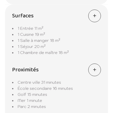
en compagnie de vos amis et de votre
famille.
Surfaces
Les chambres offrent un confort intime, avec
1 Entrée
11 m²
une suite supplémentaire pour vos invités. La
1 Cuisine
19 m²
chambre principale, quant à elle, est un
1 Salle à manger
18 m²
véritable havre de paix.
1 Séjour
20 m²
1 Chambre de maître
18 m²
Expérimentez un style de vie luxueux au sein
de cet appartement situé dans une
magnifique résidence, où le confort et
Proximités
l'élégance se marient à la perfection.
Centre ville
31 minutes
École secondaire
16 minutes
Golf
15 minutes
Mer
1 minute
Parc
2 minutes