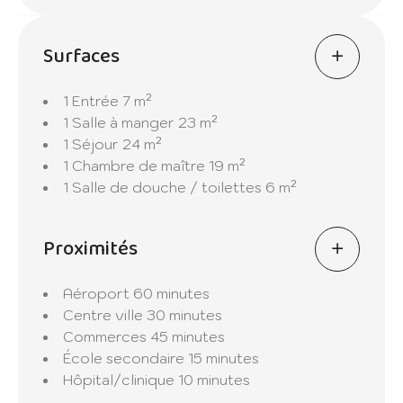
Cet appartement est un véritable paradis de
Surfaces
luxe où chaque détail a été soigneusement
pensé pour votre confort et votre bien-être.
1 Entrée
7 m²
1 Salle à manger
23 m²
1 Séjour
24 m²
1 Chambre de maître
19 m²
1 Salle de douche / toilettes
6 m²
Proximités
Aéroport
60 minutes
Centre ville
30 minutes
Commerces
45 minutes
École secondaire
15 minutes
Hôpital/clinique
10 minutes