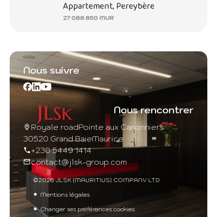
Appartement, Pereybère
27 088 850 MUR
Nous suivre
Nous rencontrer
Royale road
Pointe aux Canonniers
30520 Grand Baie
Maurice
+230 5449 1414
contact@jlsk-group.com
©2026 JLSK (MAURITIUS) COMPANY LTD
Mentions légales
Changer ses préférences cookies