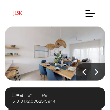
Ref.
5
3
3
172.00
82515944