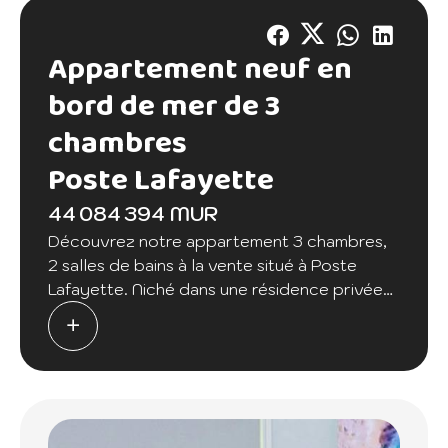
Appartement neuf en
bord de mer de 3
chambres
Poste Lafayette
44 084 394 MUR
Découvrez notre appartement 3 chambres,
2 salles de bains à la vente situé à Poste
Lafayette. Niché dans une résidence privée
en bord de mer avec piscine, cet espace
spacieux est l'endroit idéal pour appeler
chez vous. Avec une vue magnifique sur
l'océan depuis le balcon, une cuisine
moderne équipée, un salon confortable et
des chambres bien aménagées, vous