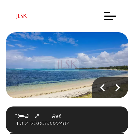
Ref.
4
3
2
120.00
83322487