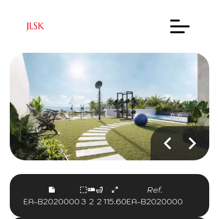
Ref.
EA-B2020000
3
2
2
115.60
EA-B2020000