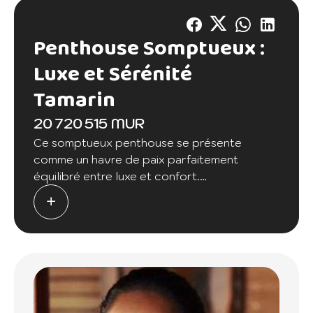
Penthouse Somptueux :
Luxe et Sérénité
Tamarin
20 720 515 MUR
Ce somptueux penthouse se présente
comme un havre de paix parfaitement
équilibré entre luxe et confort.
Dès que vous pénétrerez l'élégante entrée,
vous serez immédiatement captivé par
l'atmosphère raffinée qui imprègne cet
espace.
Le vaste espace de vie, réunissant le séjour,
la cuisine et la salle à manger, vous offre un