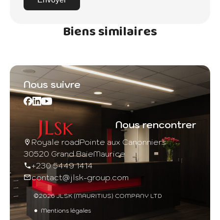
Biens similaires
Nous suivre
Nous rencontrer
Royale road
Pointe aux Canonniers
30520 Grand Baie
Maurice
+230 5449 1414
contact@jlsk-group.com
©2026 JLSK (MAURITIUS) COMPANY LTD
Mentions légales