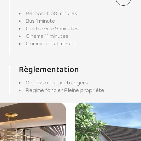
roit calme et paisible, offrant un sanctuaire de tranquillité
Aéroport
60 minutes
.
Bus
1 minute
Centre ville
9 minutes
mprend une chambre principale en-suite, ainsi que deux autre
Cinéma
11 minutes
e salle de bains privée. L'espace de vie spacieux englob
Commerces
1 minute
 créant une atmosphère idéale pour les réceptions et les
Règlementation
 besoins professionnels ou de stockage, la villa est équ
ement.
Accessible aux étrangers
Régime foncier
Pleine propriété
es dans la piscine privée avec sa propre plage. Une terrass
re en plein air.
dans le garage double, ajoutant une couche de tranquillit
ap Marina. Cette résidence unique est une invitation à viv