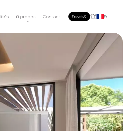
lités
A propos
Contact
Favoris
0
Fr