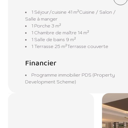
Sérénité Naturelle : La villa est nichée dans un end
1 Séjour/cuisine
41 m²
Cuisine / Salon /
échapper au rythme effréné de la vie quotidienne
Salle à manger
1 Porche
3 m²
Plan Intérieur Élégant : L'intérieur de la villa co
1 Chambre de maître
14 m²
chambres en-suite, chacune disposant de sa propr
1 Salle de bains
9 m²
salon, une cuisine moderne et une salle à manger,
1 Terrasse
25 m²
Terrasse couverte
en famille.
Financier
Commodités Supplémentaires : Pour répondre à vos
d'une salle d'étude et d'une pièce dédiée au rang
Programme immobilier
PDS (Property
Development Scheme)
Oasis Extérieure : Profitez de journées ensoleillé
couverte et un kiosque vous invitent à vous détend
Garage Double : Vos véhicules seront en sécurité 
d'esprit.
Découvrez le summum du luxe à la Villa du Parc à C