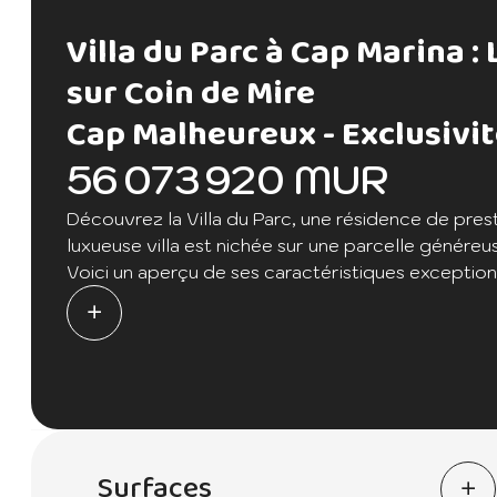
Villa du Parc à Cap Marina :
sur Coin de Mire
Cap Malheureux -
Exclusivi
56 073 920 MUR
Découvrez la Villa du Parc, une résidence de pres
luxueuse villa est nichée sur une parcelle génére
Voici un aperçu de ses caractéristiques exceptionn
Emplacement d'Exception : Cette villa est idéalem
règnent luxe et raffinement. Cap Malheureux, avec
environnement à couper le souffle.
Ample Espace de Vie : Avec une superficie totale 
offre une abondance d'espace pour accueillir vot
Surfaces
garantir un confort inégalé.