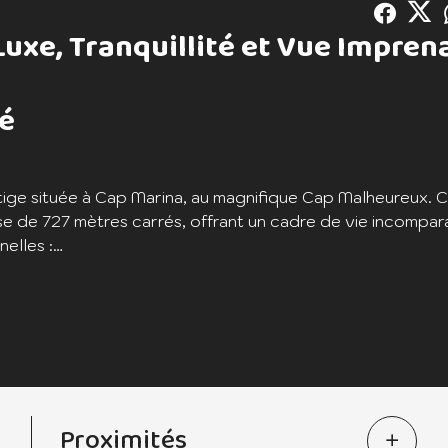
 Luxe, Tranquillité et Vue Impren
té
tige située à Cap Marina, au magnifique Cap Malheureux. 
use de 727 mètres carrés, offrant un cadre de vie incompar
elles :
ent située au sein de la prestigieuse résidence de Cap Mar
 sa vue imprenable sur le légendaire Coin de Mire, crée u
habitable d'environ 260 mètres carrés, cette villa de 3 c
re style de vie. Chaque détail a été soigneusement conçu
Proximités