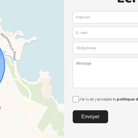
J’ai lu et j'accepte la
politique 
Envoyer