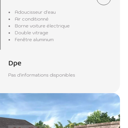
 pour
Adoucisseur d'eau
Air conditionné
Borne voiture électrique
s
Double vitrage
e un
Fenêtre aluminium
 moments
Dpe
ipée
Pas d'informations disponibles
e
é
re une