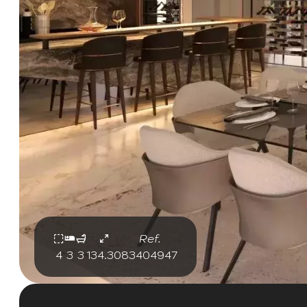
Ref.
4
3
3
134.30
83404947