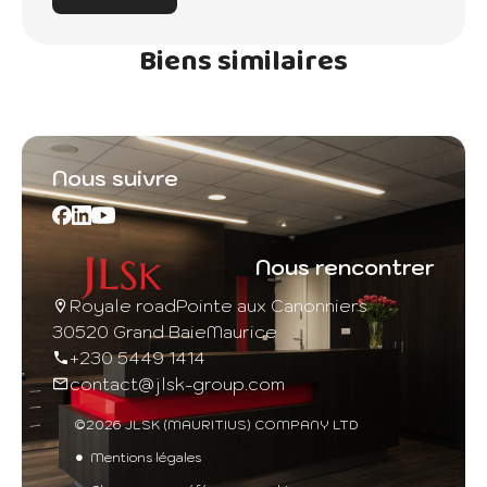
Biens similaires
Nous suivre
Nous rencontrer
Royale road
Pointe aux Canonniers
30520 Grand Baie
Maurice
+230 5449 1414
contact@jlsk-group.com
©2026 JLSK (MAURITIUS) COMPANY LTD
Mentions légales