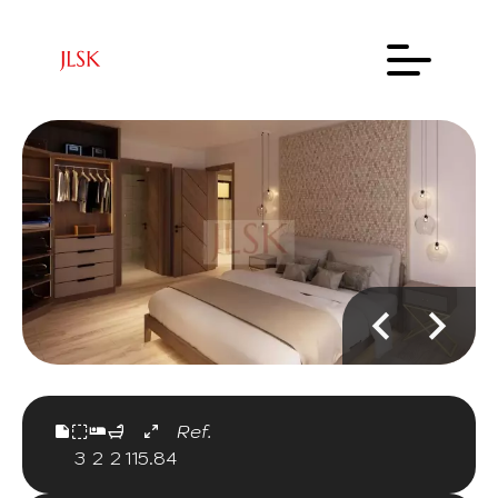
Ref.
3
2
2
115.84