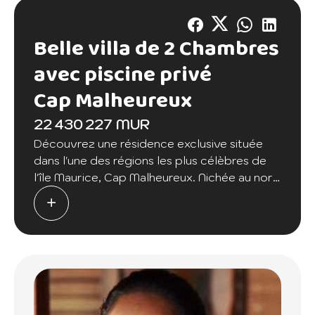
Belle villa de 2 Chambres
avec piscine privé
Cap Malheureux
22 430 227 MUR
Découvrez une résidence exclusive située
dans l'une des régions les plus célèbres de
l'île Maurice, Cap Malheureux. Nichée au nord
de l'île, cette superbe villa en bord de mer
offre une expérience de vie exceptionnelle.
Imaginez-vous profiter de la brise marine
depuis votre propre piscine privée, entourée
d'un paysage tropical luxuriant. Au rez-de-
chaussée, vous serez accueilli par un porche
élégant, un hall d'entrée invitant et un