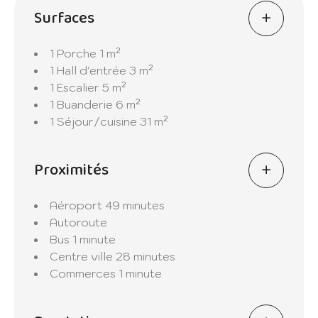
accompagnée d'une salle de bain principale
Surfaces
luxueuse pour des moments de détente
absolue. Deux autres chambres confortables
1 Porche
1 m²
offrent un espace privé pour vous et vos
1 Hall d'entrée
3 m²
invités, et vous apprécierez également le
1 Escalier
5 m²
lobby accueillant ainsi que deux salles de
1 Buanderie
6 m²
bains supplémentaires pour plus de
1 Séjour/cuisine
31 m²
commodité.
Vivez une vie de luxe dans le cadre idyllique
Proximités
de Cap Malheureux, où la mer azur et les
paysages tropicaux se marient
Aéroport
49 minutes
harmonieusement. Ne manquez pas
Autoroute
l'opportunité de posséder le Villa Bayview
Bus
1 minute
Estate, une résidence d'exception qui vous
Centre ville
28 minutes
promet une expérience de vie inoubliable à
Commerces
1 minute
l'île Maurice. Réservez dès maintenant votre
propre coin de paradis !