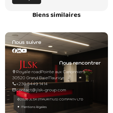
Biens similaires
Nous suivre
Nous rencontrer
Royale road
Pointe aux Canonniers
30520 Grand Baie
Maurice
+230 5449 1414
contact@jlsk-group.com
©2026 JLSK (MAURITIUS) COMPANY LTD
Mentions légales