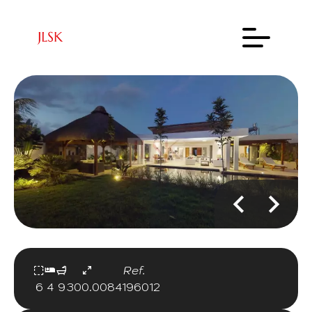
Ref.
6
4
9
300.00
84196012