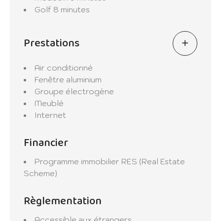
centres commerciaux, les restaurants
Golf
8 minutes
gastronomiques et les activités de loisirs.
Prestations
Sécurité et intimité au sein d'une résidence
fermée et surveillée.
Air conditionné
Fenêtre aluminium
Groupe électrogène
Meublé
Internet
Financier
Programme immobilier
RES (Real Estate
Scheme)
Règlementation
Accessible aux étrangers