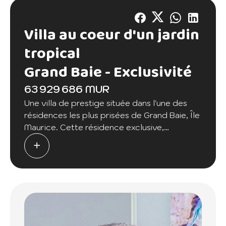
Villa au coeur d'un jardin
tropical
Grand Baie -
Exclusivité
63 929 686 MUR
Une villa de prestige située dans l'une des
résidences les plus prisées de Grand Baie, Île
Maurice. Cette résidence exclusive,
composée de 16 villas haut de gamme, se
trouve dans une zone verte et tranquille,
offrant une sérénité incomparable à
seulement 600 mètres des commodités
essentielles.
Description de la Propriété :
La villa, d'une architecture raffinée et d'un