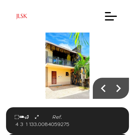
Ref.
4
3
1
133.00
84059275