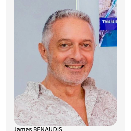
confortables et bien aménagées.
Salles de Bains : 2 salles de bains modernes,
dont une attenante à la chambre principale.
▪️ Emplacement :
Située à la Pointe aux Piments, un
emplacement recherché pour sa proximité
avec la mer, à seulement 300 mètres de la
plage.
▪️ Sécurité :
Résidence sécurisée (RES), offrant
tranquillité d'esprit et sécurité pour les
résidents et les visiteurs.
▪️ Accessibilité :
Accès facile pour les étrangers, ce qui en fait
un excellent choix pour les investisseurs
James BENAUDIS
internationaux ou ceux qui cherchent une