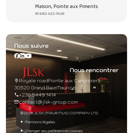
Maison, Pointe aux Piments
15 982 422 MUR
Nous suivre
Nous rencontrer
Royale road
Pointe aux Canonniers
30520 Grand Baie
Maurice
+230 5449 1414
contact@jlsk-group.com
©2026 JLSK (MAURITIUS) COMPANY LTD
Mentions légales
Changer ses préférences cookies