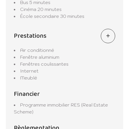
Bus
5 minutes
Contactez-nous dès aujourd'hui pour plus
Cinéma
20 minutes
d'informations et pour planifier votre visite.
École secondaire
30 minutes
Prestations
Air conditionné
Fenêtre aluminium
Fenêtres coulissantes
Internet
Meublé
Financier
Programme immobilier
RES (Real Estate
Scheme)
Règlementation