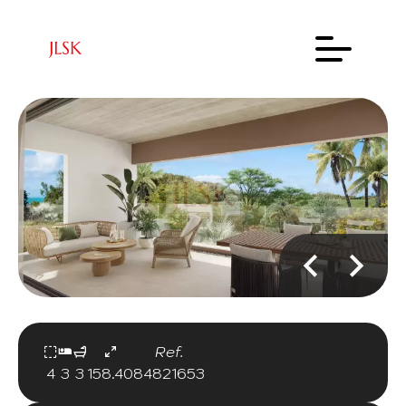
Ref.
4
3
3
158.40
84821653