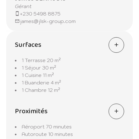
Gérant
Ne manquez pas cette occasion unique de
+230 5498 8875
vivre dans un environnement où le luxe et la
james@jlsk-group.com
tranquillité se rencontrent. Contactez-nous
dès aujourd'hui pour découvrir votre futur
chez-vous aux appartements Celimar.
Surfaces
1 Terrasse
20 m²
1 Séjour
30 m²
1 Cuisine
11 m²
1 Buanderie
4 m²
1 Chambre
12 m²
Proximités
Aéroport
70 minutes
Autoroute
10 minutes