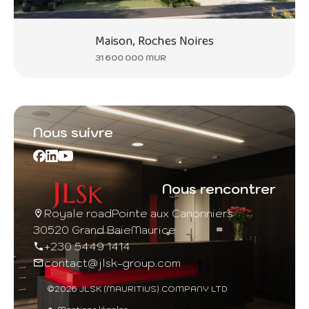
Maison, Roches Noires
31 600 000 MUR
Nous suivre
Nous rencontrer
Royale road
Pointe aux Canonniers
30520 Grand Baie
Maurice
+230 5449 1414
contact@jlsk-group.com
©2026 JLSK (MAURITIUS) COMPANY LTD